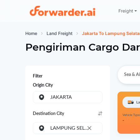
Freight
Forwarder
Home
Land Freight
Jakarta To Lampung Selata
Pengiriman Cargo Dar
Sea & Ai
Filter
Origin City
JAKARTA
La
Destination City
Vehicle Type
-
LAMPUNG SELATAN
×