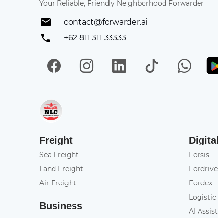
Your Reliable, Friendly Neighborhood Forwarder
contact@forwarder.ai
+62 811 311 33333
Facebook
Instagram
LinkedIn
TikTok
Wh
Get in on App Store
Freight
Digita
Sea Freight
Forsis
Land Freight
Fordrive
Air Freight
Fordex
Logistic
Business
AI Assis