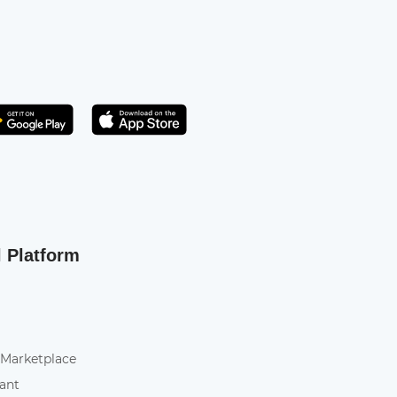
Get it on Play Store
atsApp
l Platform
 Marketplace
tant