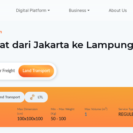
Digital Platform
Business
About Us
n
at dari
Jakarta
ke
Lampung 
r Freight
Land Transport
nd Transport
LTL
3
Max Dimension
Min - Max Weight
Max Volume (m
)
Service Ty
(cm)
(Kg)
1
REGUL
100x100x100
50 - 100