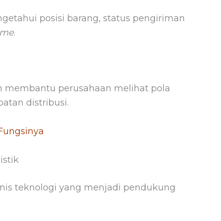
etahui posisi barang, status pengiriman
time
.
tem membantu perusahaan melihat pola
tan distribusi.
 Fungsinya
stik
 jenis teknologi yang menjadi pendukung