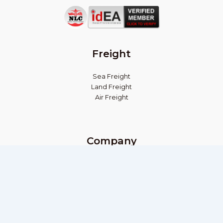
on
on
Play
App
Store
Store
Freight
Sea Freight
Land Freight
Air Freight
Company
Tentang
Pusat Pengalaman
Kontak
Blog