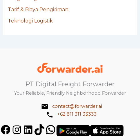
Tarif & Biaya Pengiriman
Teknologi Logistik
PT Digital Freight Forwarder
Your Reliable, Friendly Neighborhood Forwarder
contact@forwarder.ai
+62 811 311 33333
Facebook
Instagram
LinkedIn
TikTok
WhatsApp
Get
Get
it
in