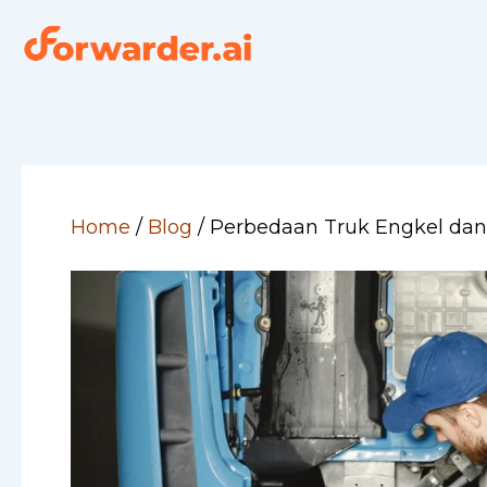
Skip
to
content
Home
/
Blog
/
Perbedaan Truk Engkel da