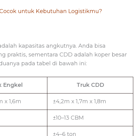
Cocok untuk Kebutuhan Logistikmu?
adalah kapasitas angkutnya. Anda bisa
ng praktis, sementara CDD adalah koper besar
duanya pada tabel di bawah ini:
k Engkel
Truk CDD
m x 1,6m
±4,2m x 1,7m x 1,8m
±10–13 CBM
±4–6 ton