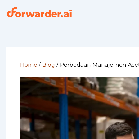
Skip
to
content
Home
/
Blog
/
Perbedaan Manajemen Aset