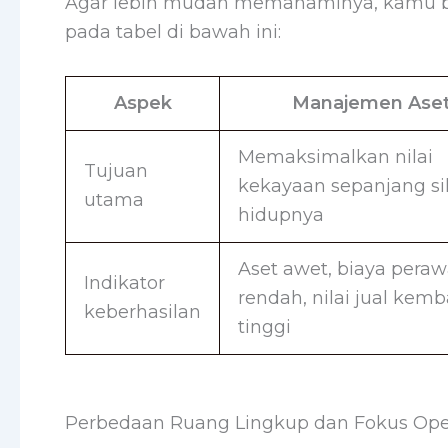
Agar lebih mudah memahaminya, kamu bi
pada tabel di bawah ini:
Aspek
Manajemen Ase
Memaksimalkan nilai
Tujuan
kekayaan sepanjang si
utama
hidupnya
Aset awet, biaya pera
Indikator
rendah, nilai jual kemb
keberhasilan
tinggi
Perbedaan Ruang Lingkup dan Fokus Ope