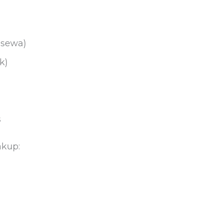
 sewa)
k)
s
akup: