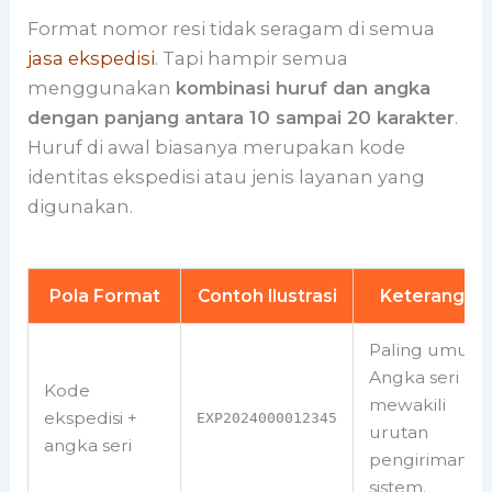
Format nomor resi tidak seragam di semua
jasa ekspedisi
. Tapi hampir semua
menggunakan
kombinasi huruf dan angka
dengan panjang antara 10 sampai 20 karakter
.
Huruf di awal biasanya merupakan kode
identitas ekspedisi atau jenis layanan yang
digunakan.
Pola Format
Contoh Ilustrasi
Keterangan
Paling umum.
Angka seri
Kode
mewakili
ekspedisi +
EXP2024000012345
urutan
angka seri
pengiriman di
sistem.