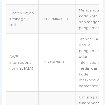
Mengandung
Kode wilayah
kode kota asa
+ tanggal +
JKT20260624001
dan tanggal
seri
pengiriman.
Standar IATA
untuk
pengiriman
AWB
udara
internasional
internasional.
123-45678901
(format IATA)
Terdiri dari
kode
maskapai dan
nomor seri.
Umum pada
sistem yang