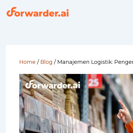
Skip
to
content
Home
/
Blog
/
Manajemen Logistik: Penger