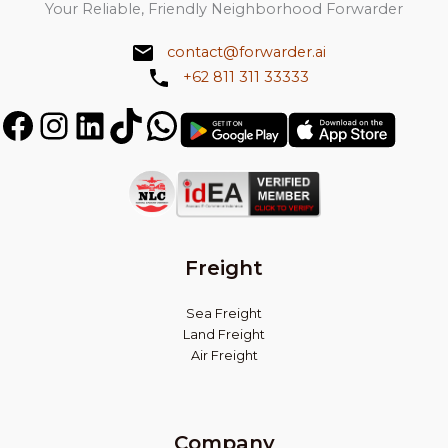
Your Reliable, Friendly Neighborhood Forwarder
contact@forwarder.ai
+62 811 311 33333
Facebook
Instagram
LinkedIn
TikTok
WhatsApp
Get
Get
it
in
on
on
Play
App
Store
Store
Freight
Sea Freight
Land Freight
Air Freight
Company