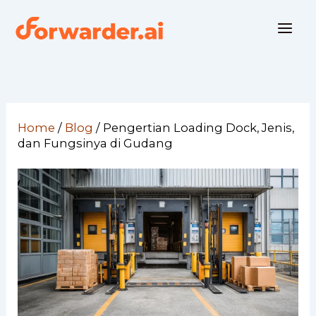
Skip
to
content
Home
/
Blog
/
Pengertian Loading Dock, Jenis,
dan Fungsinya di Gudang