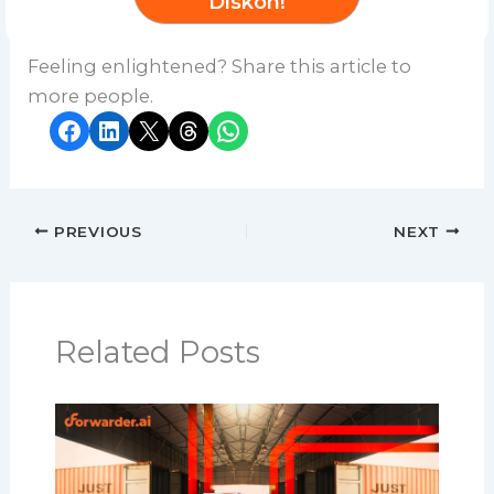
Diskon!
Feeling enlightened? Share this article to
more people.
Share on Facebook
Share on LinkedIn
Share on X
Share on Threads
Share on WhatsApp
PREVIOUS
NEXT
Related Posts