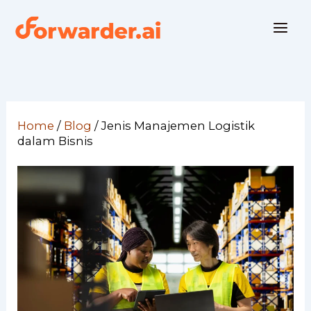
Skip
to
content
Home
/
Blog
/
Jenis Manajemen Logistik
dalam Bisnis