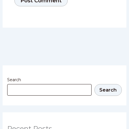
Search
Search
Recent Posts