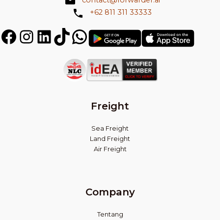
contact@forwarder.ai
+62 811 311 33333
Facebook
Instagram
LinkedIn
TikTok
WhatsApp
Get
Get
it
in
on
on
Play
App
Store
Store
Freight
Sea Freight
Land Freight
Air Freight
Company
Tentang