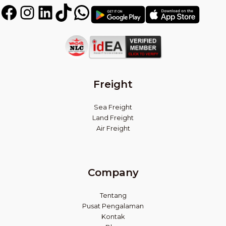
Facebook
Instagram
LinkedIn
TikTok
WhatsApp
Get
Get
it
in
on
on
Play
App
Store
Store
Freight
Sea Freight
Land Freight
Air Freight
Company
Tentang
Pusat Pengalaman
Kontak