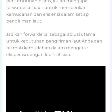
pertumbuhan bisnis, itulah mengapa
forwarder.ai hadir untuk memberikan
kemudahan dan efisiensi dalam setiap
pengiriman laut.
Jadikan forwarder.ai sebagai solusi utama
untuk kebutuhan pengiriman laut Anda dan
nikmati kemudahan dalam mengatur
ekspedisi dengan lebih efisien.