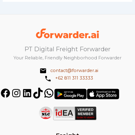
PT Digital Freight Forwarder
Your Reliable, Friendly Neighborhood Forwarder
contact@forwarder.ai
+62 811 311 33333
Facebook
Instagram
LinkedIn
TikTok
WhatsApp
Get
Get
it
in
on
on
Play
App
Store
Store